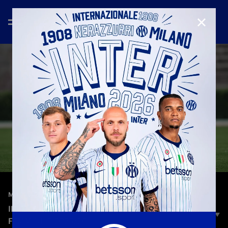
CHIUD
—
20 ott 2025
MATCH REVIEW | WOMEN
INTER 0–0 PARMA | MATCH REVIEW | SERIE A
FEMMINILE 2025/26