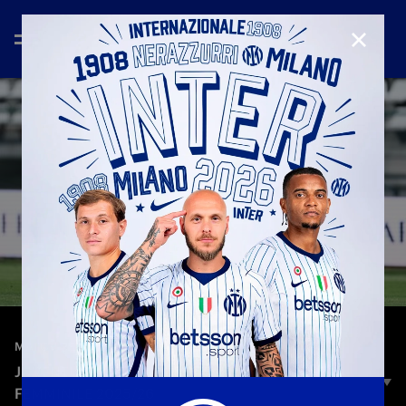
CHIUD
—
11 mag 2026
MATCH REVIEW | WOMEN
JUVENTUS-INTER 3-3 | MATCH REVIEW | SERIE A
FEMMINILE 2025/26