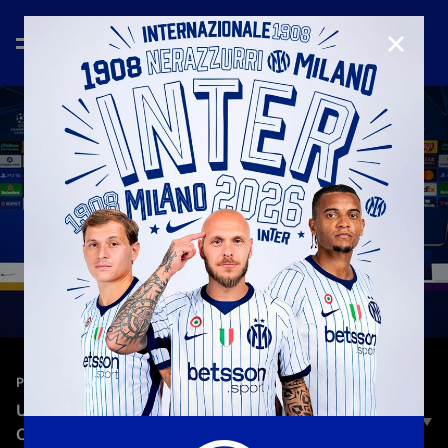
CHIUD
—
20 ott 2025
PRESS CONFERENCE
UNION SG - INTER | LA CONFERENZA STAMPA DI
CHIVU E SOMMER