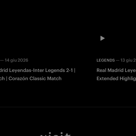
—
14 giu 2026
—
13 giu 
LEGENDS
rid Leyendas-Inter Legends 2-1 |
Real Madrid Leye
ch | Corazón Classic Match
Extended Highlig
Match 2026
Facebook
Twitter