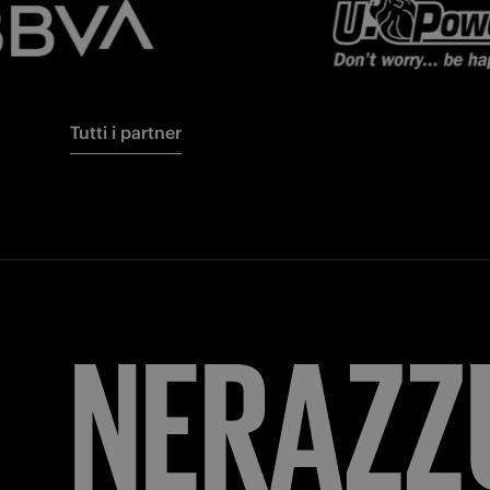
Tutti i partner
FORZA
I