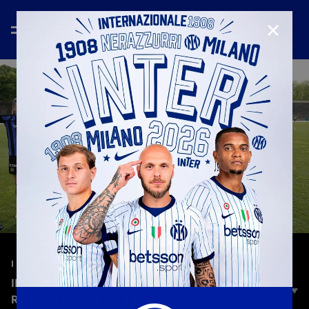
CHIUD
—
22 apr 2025
I M INTER WOMAN
INTER WOMEN IN CHAMPIONS | IL MATCH
REVIEW DI INTER-ROMA