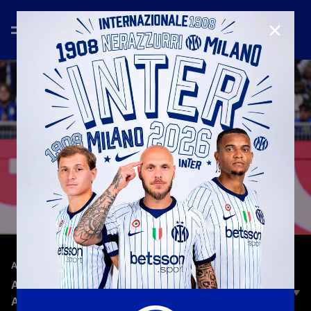
CHIUD
—
1 apr 2025
ACCESS ALL AREAS
ACCESS ALL AREAS | INTER 2-1 UDINESE | SERIE
A 2024/25