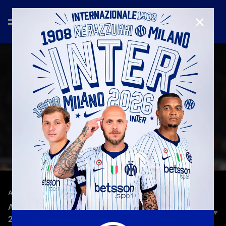
CHIUD
—
28 gen 2025
ACCESS ALL AREAS
ACCESS ALL AREAS | LECCE 0-4 INTER | SERIE A
2024/25