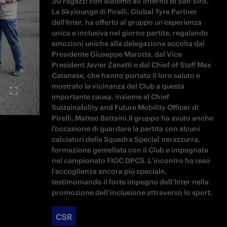
30 ragazzi con autismo all’interno di San Siro.
La Skylounge di Pirelli, Global Tyre Partner
dell'Inter, ha offerto al gruppo un’esperienza
unica e inclusiva nel giorno partita, regalando
emozioni uniche alla delegazione accolta dal
Presidente Giuseppe Marotta, dal Vice
President Javier Zanetti e dal Chief of Staff Max
Catanese, che hanno portato il loro saluto e
mostrato la vicinanza del Club a questa
importante causa, insieme al Chief
Sustainability and Future Mobility Officer di
Pirelli, Matteo Battaini.Il gruppo ha avuto anche
l’occasione di guardare la partita con alcuni
calciatori della Squadra Special nerazzurra,
formazione gemellata con il Club e impegnata
nel campionato FIGC DPCS. L’incontro ha reso
l’accoglienza ancora più speciale,
testimoniando il forte impegno dell’Inter nella
promozione dell’inclusione attraverso lo sport.
CSR