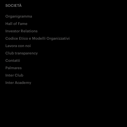
SOCIETÀ
Facebook
Organigramma
Hall of Fame
Investor Relations
Twitter
Codice Etico e Modelli Organizzativi
Lavora con noi
Club transparency
Whatsapp
Contatti
Palmares
Inter Club
E-mail
Inter Academy
Copia link