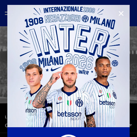
CHIUD
—
27 apr 2025
LEGENDS
CIAO JAIR, IL RICORDO DELL'INTER
Il cordoglio del Club e di tutta la famiglia interista per la