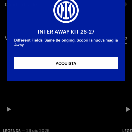
Condividi video
scomparsa del numero 7 della Grande Inter.
Legends
Facebook
INTER AWAY KIT 26-27
VIDEO CORRELATI
Tutti i video
Twitter
Different Fields. Same Belonging. Scopri la nuova maglia
Away.
Whatsapp
ACQUISTA
E-mail
Copia link
—
29 giu 2026
LEGENDS
LEG