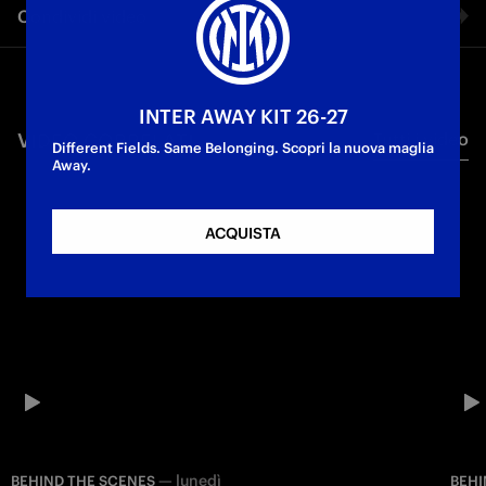
Condividi video
First Team
Facebook
INTER AWAY KIT 26-27
VIDEO CORRELATI
Tutti i video
Twitter
Different Fields. Same Belonging. Scopri la nuova maglia
Away.
Whatsapp
ACQUISTA
E-mail
Copia link
—
lunedì
BEHIND THE SCENES
BEHI