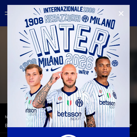
CHIUD
—
18 ago 2023
NEW SIGNINGS
BEHIND THE SCENES: MARKO ARNAUTOVIC
I primi giorni da nerazzurro di Marko Arnautovic