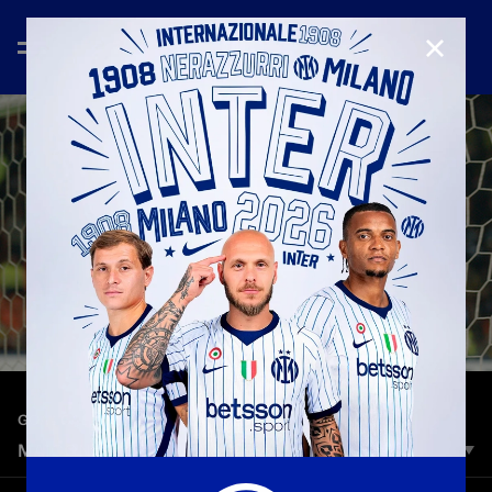
CHIUD
—
26 lug 2022
GOAL GALLERY
MAICON | TUTTI I SUOI 20 GOL CON L'INTER
Gli highlights con tutti e 20 i gol realizzati dal terzino