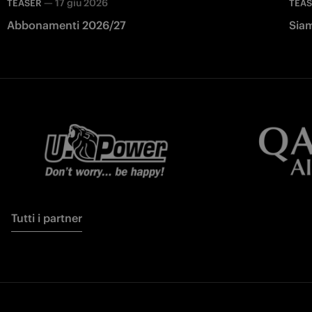
—
17 giu 2026
TEASER
TEA
Abbonamenti 2026/27
Siam
Tutti i partner