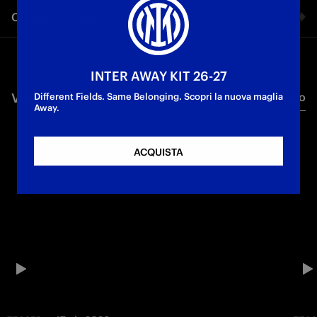
Condividi video
Facebook
INTER AWAY KIT 26-27
VIDEO CORRELATI
Tutti i video
Twitter
Different Fields. Same Belonging. Scopri la nuova maglia
Away.
Whatsapp
ACQUISTA
E-mail
Copia link