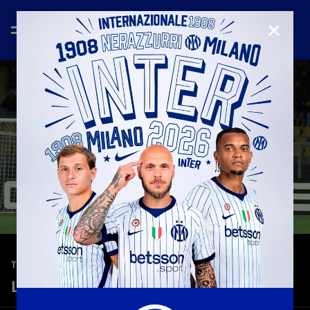
CHIUD
—
21 feb 2026
TEASER
Lecce-Inter 0-2