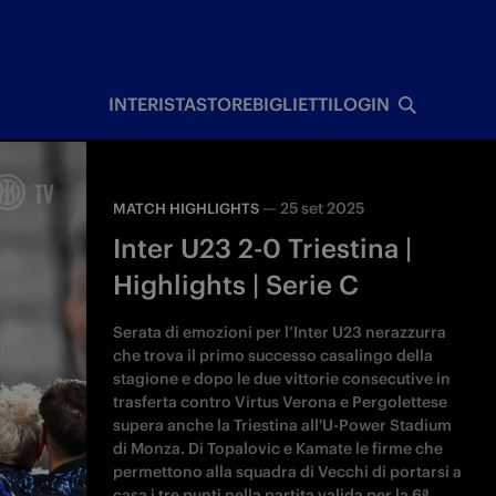
I
INTERISTA
STORE
BIGLIETTI
LOGIN
—
25 set 2025
MATCH HIGHLIGHTS
Inter U23 2-0 Triestina |
Highlights | Serie C
Serata di emozioni per l’Inter U23 nerazzurra
che trova il primo successo casalingo della
stagione e dopo le due vittorie consecutive in
trasferta contro Virtus Verona e Pergolettese
supera anche la Triestina all'U-Power Stadium
di Monza. Di Topalovic e Kamate le firme che
permettono alla squadra di Vecchi di portarsi a
casa i tre punti nella partita valida per la 6ª