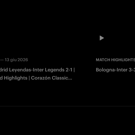
—
13 giu 2026
MATCH HIGHLIGHT
rid Leyendas-Inter Legends 2-1 |
Bologna-Inter 3-3
 Highlights | Corazón Classic
2026
Facebook
Twitter