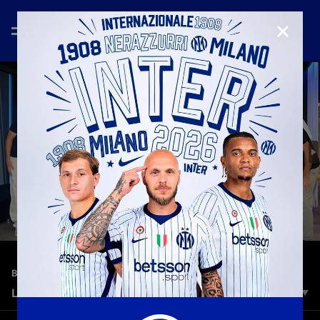
CHIUD
—
7 giu 2024
BEST MOMENTS | SEASON 2023/2024
L’INTER RINGRAZIA CRISTIAN CHIVU
Il saluto speciale dei nostri ragazzi a Cristian Chivu