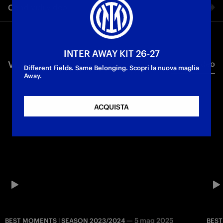
Condividi video
Youth Sector
U19 Primavera
Facebook
INTER AWAY KIT 26-27
VIDEO CORRELATI
Tutti i video
Twitter
Different Fields. Same Belonging. Scopri la nuova maglia
Away.
Whatsapp
ACQUISTA
E-mail
Copia link
—
5 mag 2025
BEST MOMENTS | SEASON 2023/2024
BEST