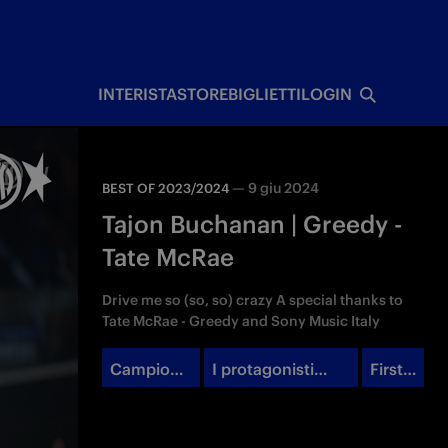
I
INTERISTA
STORE
BIGLIETTI
LOGIN
—
9 giu 2024
BEST OF 2023/2024
Tajon Buchanan | Greedy -
Tate McRae
Drive me so (so, so) crazy A special thanks to
Tate McRae - Greedy and Sony Music Italy
Campioni
I protagonisti
First
d'Italia
dello Scudetto
Team