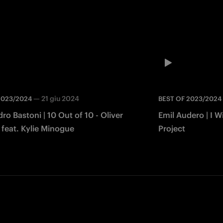
—
21 giu 2024
2023/2024
BEST OF 2023/2024
ro Bastoni | 10 Out of 10 - Oliver
Emil Audero | I W
 feat. Kylie Minogue
Project
Facebook
Twitter