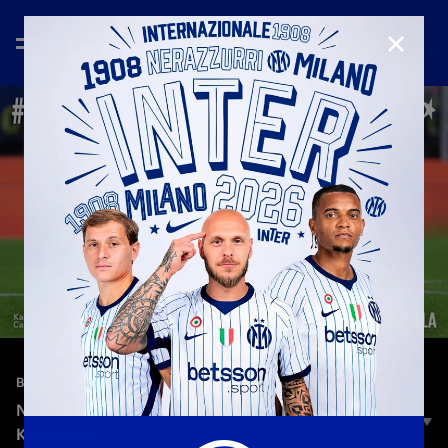
CHIUD
—
13 giu 2024
BEST OF 2023/2024
NICOLÒ BARELLA | CALL (SOLOMUN REMIX) -
KASABIAN