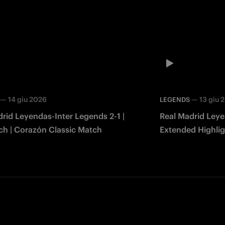
—
14 giu 2026
—
13 giu 
LEGENDS
rid Leyendas-Inter Legends 2-1 |
Real Madrid Leye
ch | Corazón Classic Match
Extended Highlig
Match 2026
Facebook
Twitter