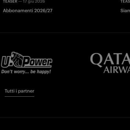
—
17 giu 2026
TEASER
TEA
Abbonamenti 2026/27
Siam
Tutti i partner