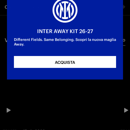
Condividi video
Facebook
INTER AWAY KIT 26-27
VIDEO CORRELATI
Tutti i video
Twitter
Different Fields. Same Belonging. Scopri la nuova maglia
Away.
Whatsapp
ACQUISTA
E-mail
Copia link