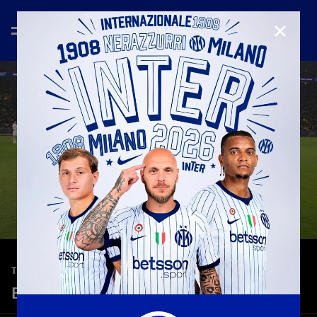
CHIUD
—
28 gen 2026
TEASER
Borussia-Inter 0-2