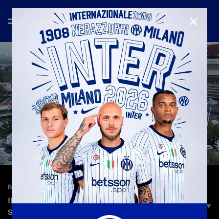
CHIUD
—
27 ott 2024
BEHIND THE SCENES
INTER-JUVENTUS | L'ARRIVO DELLA SQUADRA A
SAN SIRO