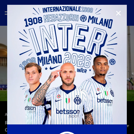
CHIUD
—
20 gen 2024
ALLENAMENTI
RIYADH | L'ALLENAMENTO DI SABATO 20
GENNAIO