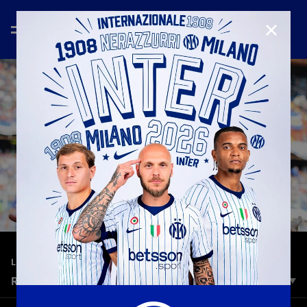
CHIUD
—
5 feb 2025
LEGENDS
RODRIGO PALACIO | GOALS, SKILLS E ASSIST
Cinque stagione in nerazzurro per Rodrigo Palacio, gol