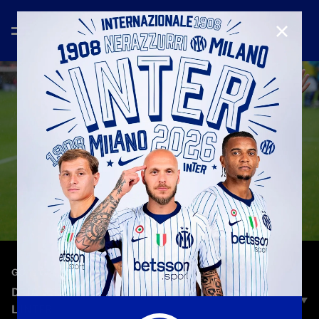
CHIUD
—
26 lug 2022
GOAL GALLERY
DEJAN STANKOVIC | TUTTI I SUOI 42 GOL CON
L'INTER