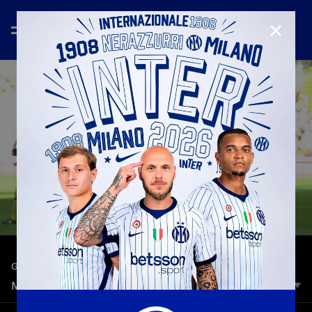
CHIUD
—
26 lug 2022
GOAL GALLERY
MOHAMED KALLON | INTER TOP 10 GOALS
ATTACCANTI Paese: Sierra Leone Nato a Kenema (Sierra