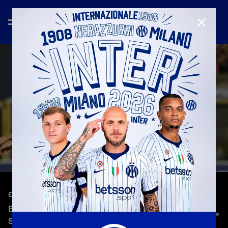
CHIUD
—
18 apr 2025
EXTENDED HIGHLIGHTS
BOLOGNA-INTER | EXTENDED HIGHLIGHTS |
SERIE A 1997/98 - 2018/19