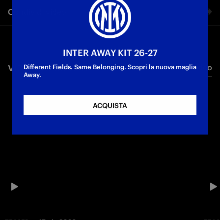
Condividi video
Facebook
INTER AWAY KIT 26-27
VIDEO CORRELATI
Tutti i video
Twitter
Different Fields. Same Belonging. Scopri la nuova maglia
Away.
Whatsapp
ACQUISTA
E-mail
Copia link