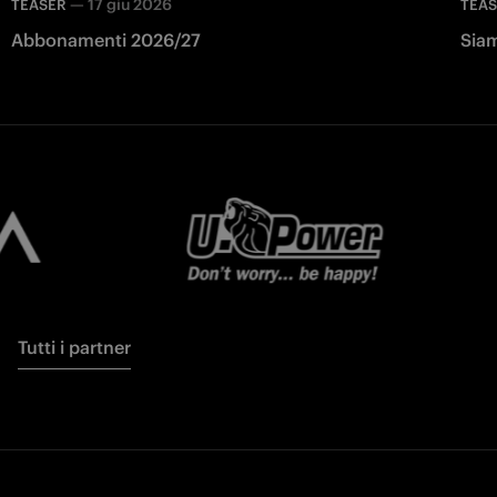
—
17 giu 2026
TEASER
TEA
Abbonamenti 2026/27
Siam
Tutti i partner