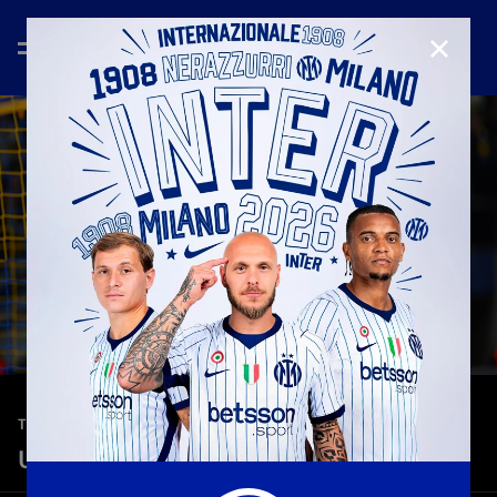
CHIUD
—
21 ott 2025
TEASER
Union SG - Inter 0-4