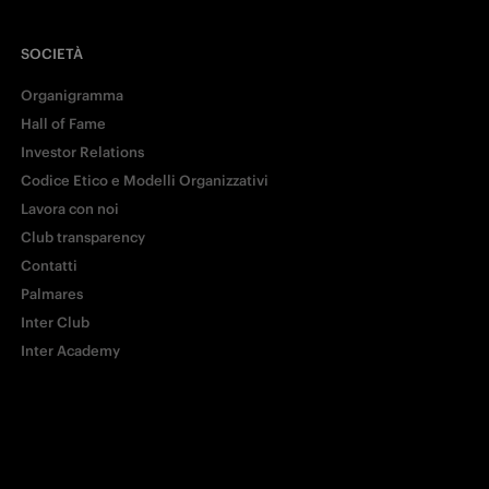
SOCIETÀ
Organigramma
Hall of Fame
Investor Relations
Facebook
Codice Etico e Modelli Organizzativi
Lavora con noi
Club transparency
Twitter
Contatti
Palmares
Whatsapp
Inter Club
Inter Academy
E-mail
Copia link