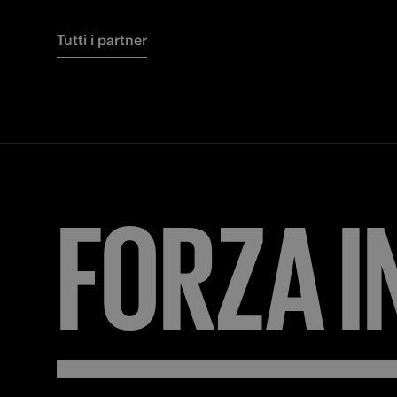
Tutti i partner
FORZA
I