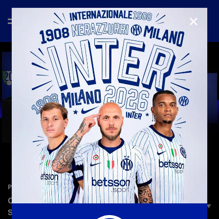
CHIUD
—
22 nov 2025
PRESS CONFERENCE
CHIVU: «IL DERBY È UNA GARA SPECIALE.
SERVONO EQUILIBRIO E IDENTITÀ»