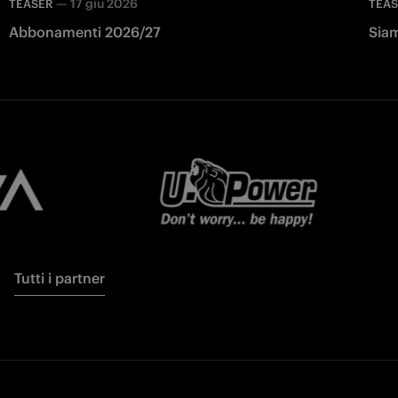
—
17 giu 2026
TEASER
TEA
Abbonamenti 2026/27
Siam
Tutti i partner