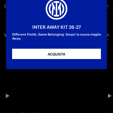
Condividi video
Facebook
INTER AWAY KIT 26-27
VIDEO CORRELATI
Tutti i video
Twitter
Different Fields. Same Belonging. Scopri la nuova maglia
Away.
Whatsapp
ACQUISTA
E-mail
Copia link