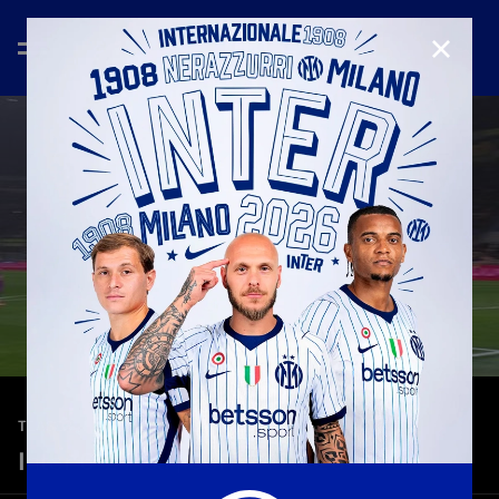
CHIUD
—
23 gen 2026
TEASER
Inter 6-2 Pisa | Serie A 25-26