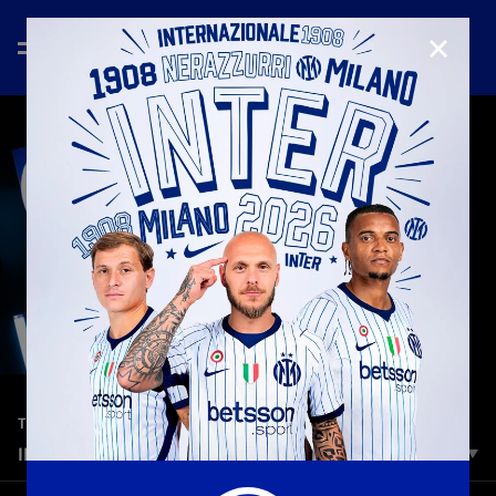
CHIUD
—
25 ago 2025
TEASER
IL MATCHDAY PROGRAMME DI INTER-TORINO
Il Matchday Programme inaugura la stagione con un nuovo