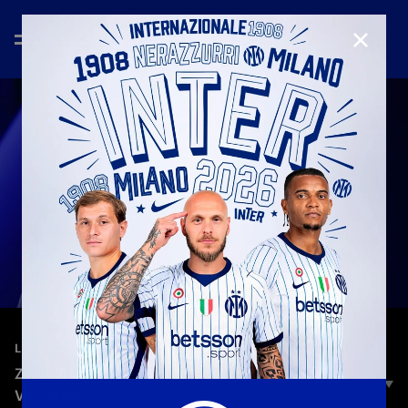
CHIUD
—
27 ago 2025
LEGENDS
ZANETTI 30: «QUEL GIORNO CONTRO IL
VICENZA...»