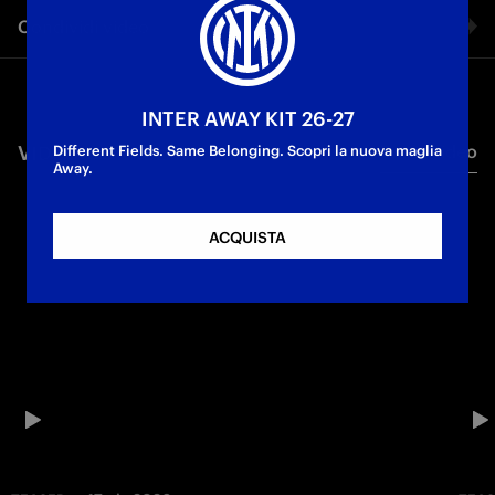
Condividi video
Facebook
INTER AWAY KIT 26-27
VIDEO CORRELATI
Tutti i video
Twitter
Different Fields. Same Belonging. Scopri la nuova maglia
Away.
Whatsapp
ACQUISTA
E-mail
Copia link