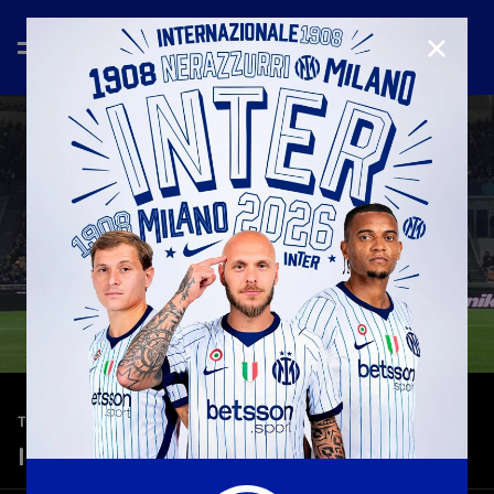
CHIUD
—
6 dic 2025
TEASER
Inter-Como 4-0