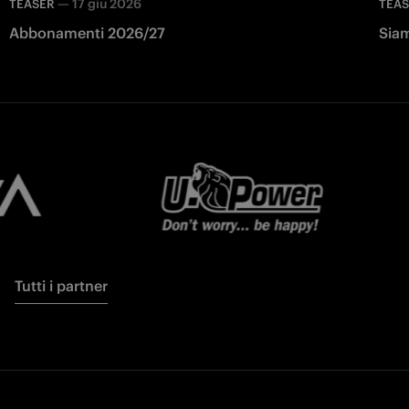
—
17 giu 2026
TEASER
TEA
Abbonamenti 2026/27
Siam
Tutti i partner