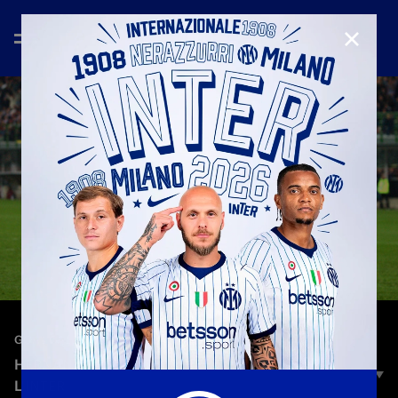
CHIUD
—
26 lug 2022
GOAL GALLERY
HERNAN CRESPO | TUTTI I SUOI 46 GOL CON
L'INTER