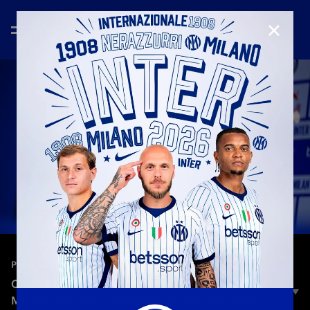
CHIUD
—
27 dic 2025
PRESS CONFERENCE
CHIVU: “CONTRO L’ATALANTA NIENTE È FACILE,
MA NOI DOBBIAMO CONTINUARE A CRESCERE”