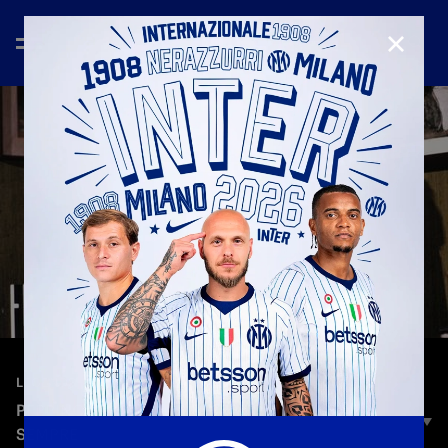
CHIUD
—
10 dic 2025
LEGENDS
PEPPINO PRISCO: IL PIÙ GRANDE INTERISTA DI
SEMPRE