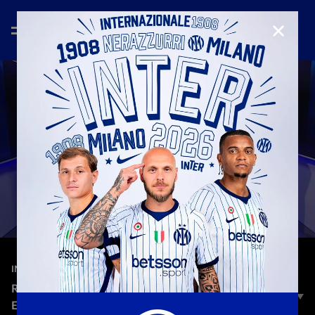
CHIUD
—
25 feb 2026
INTERVIEWS
RONALDO E VIERI A INTER TV: "È SPECIALE
ESSERE QUI INSIEME"