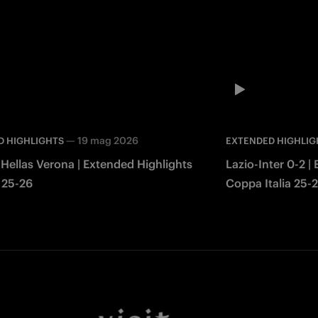
—
19 mag 2026
D HIGHLIGHTS
EXTENDED HIGHLIG
1 Hellas Verona | Extended Highlights
Lazio-Inter 0-2 |
A 25-26
Coppa Italia 25-
Facebook
Twitter