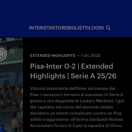
I
INTERISTA
STORE
BIGLIETTI
LOGIN
—
1 dic 2025
EXTENDED HIGHLIGHTS
Pisa-Inter 0-2 | Extended
Highlights | Serie A 25/26
Vittoria importante dell'Inter sul campo del
Pisa: i nerazzurri tornano al successo in Serie A
grazie a una doppietta di Lautaro Martinez. I gol
del capitano nel corso del secondo tempo
decidono un match complicato contro un Pisa
solido e aggressivo: all'Arena Garibaldi-Romeo
Anconetani finisce 0-2 per la squadra di Chivu.