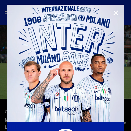
CHIUD
—
26 lug 2022
GOAL GALLERY
MARIO BALOTELLI | TUTTI I SUOI 28 GOL CON
L'INTER