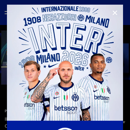
CHIUD
—
19 gen 2026
PRESS CONFERENCE
INTER-ARSENAL | LA CONFERENZA STAMPA DI
CHIVU E AKANJI