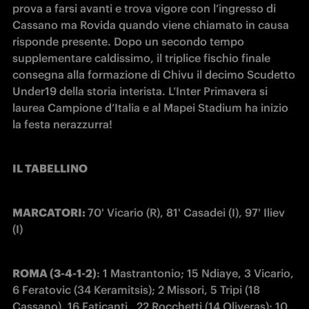
prova a farsi avanti e trova vigore con l’ingresso di 
Cassano ma Rovida quando viene chiamato in causa 
risponde presente. Dopo un secondo tempo 
supplementare caldissimo, il triplice fischio finale 
consegna alla formazione di Chivu il decimo Scudetto 
Under19 della storia interista. L’Inter Primavera si 
laurea Campione d’Italia e al Mapei Stadium ha inizio 
la festa nerazzurra!
IL TABELLINO
MARCATORI: 
70' Vicario (R), 81' Casadei (I), 97' Iliev 
(I)
ROMA (3-4-1-2)
: 1 Mastrantonio; 15 Ndiaye, 3 Vicario, 
6 Feratovic (34 Keramitsis); 2 Missori, 5 Tripi (18 
Cassano), 16 Faticanti,  22 Rocchetti (14 Oliveras); 10 