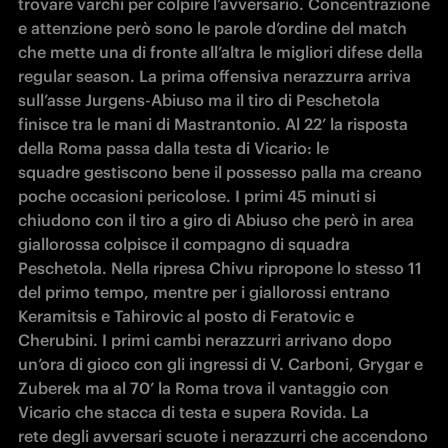
trovare varchi per colpire l’avversario. Concentrazione 
e attenzione però sono le parole d’ordine del match 
che mette una di fronte all’altra le migliori difese della 
regular season. La prima offensiva nerazzurra arriva 
sull’asse Jurgens-Abiuso ma il tiro di Peschetola 
finisce tra le mani di Mastrantonio. Al 22’ la risposta 
della Roma passa dalla testa di Vicario: le 
squadre gestiscono bene il possesso palla ma creano 
poche occasioni pericolose. I primi 45 minuti si 
chiudono con il tiro a giro di Abiuso che però in area 
giallorossa colpisce il compagno di squadra 
Peschetola. Nella ripresa Chivu ripropone lo stesso 11 
del primo tempo, mentre per i giallorossi entrano 
Keramitsis e Tahirovic al posto di Feratovic e 
Cherubini. I primi cambi nerazzurri arrivano dopo 
un’ora di gioco con gli ingressi di V. Carboni, Grygar e 
Zuberek ma al 70’ la Roma trova il vantaggio con 
Vicario che stacca di testa e supera Rovida. La 
rete degli avversari scuote i nerazzurri che accendono 