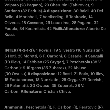
Volpato (28 Pagano); 29 Cherubini (Tahirovic), 9 
Satriano (32 Padula).
A disposizione
: 30 Baldi, 40 Del 
Bello, 4 Morichelli, 7 Voelkerling, 8 Tahirovic, 14 
Oliveras, 18 Cassano, 26 Louakima, 28 Pagano, 32 
Padula, 34 Keramitsis, 42 Pisilli.
Allenatore
: Alberto De 
Rossi.
INTER (4-3-1-2)
: 1 Rovida; 19 Silvestro (18 Nunziatini), 
5 Hoti, 23 Moretti, 6 F. Carboni; 8 Casadei, 4 Sangalli 
(10 Iliev), 14 Fabbian (25 Grygar); 7 Peschetola (38 V. 
Carboni); 9 Jürgens (35 Zuberek), 22 Abiuso 
(30 Owusu).
A disposizione
: 12 Basti, 21 Botis, 10 Iliev, 
15 Fontanarosa, 18 Nunziatini, 25 Grygar, 27 Dervishi, 
29 Pelamatti, 30 Owusu, 35 Zuberek, 38 V. 
Carboni.
Allenatore
: Cristian Chivu.
Ammoniti
: Peschetola (I), F. Carboni (I), Feratovic (R), 