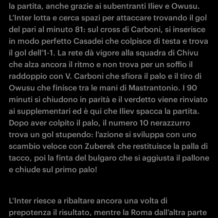
la partita, anche grazie ai subentranti Iliev e Owusu. 
L’Inter lotta e cerca spazi per attaccare trovando il gol 
del pari al minuto 81: sul cross di Carboni, si inserisce 
in modo perfetto Casadei che colpisce di testa e trova 
il gol dell’1-1. La rete dà vigore alla squadra di Chivu 
che alza ancora il ritmo e non trova per un soffio il 
raddoppio con V. Carboni che sfiora il palo e il tiro di 
Owusu che finisce tra le mani di Mastrantonio. I 90 
minuti si chiudono in parità e il verdetto viene rinviato 
ai supplementari ed è qui che Iliev spacca la partita. 
Dopo aver colpito il palo, il numero 10 nerazzurro 
trova un gol stupendo: l’azione si sviluppa con uno 
scambio veloce con Zuberek che restituisce la palla di 
tacco, poi la finta del bulgaro che si aggiusta il pallone 
e chiude sul primo palo!
L’Inter riesce a ribaltare ancora una volta di 
prepotenza il risultato, mentre la Roma dall’altra parte 