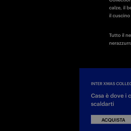
calze, il 
il cuscino 
Tutto il n
nerazzurra
INTER XMAS COLLE
Casa è dove i 
scaldarti
ACQUISTA