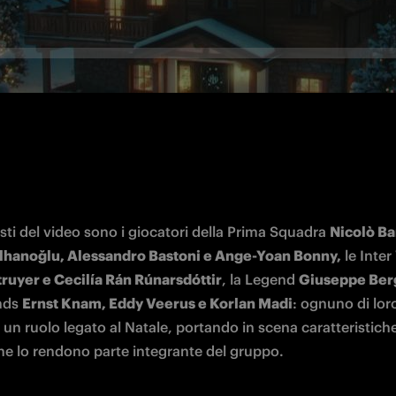
ti del video sono i giocatori della Prima Squadra 
Nicolò Bar
lhanoğlu, Alessandro Bastoni e Ange-Yoan Bonny,
ruyer e Cecilía Rán Rúnarsdóttir
, la Legend 
Giuseppe Be
nds 
Ernst Knam, Eddy Veerus e Korlan Madi
: ognuno di loro
 un ruolo legato al Natale, portando in scena caratteristiche,
che lo rendono parte integrante del gruppo.