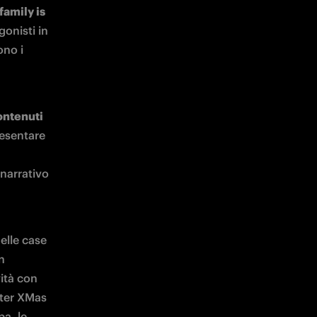
family is 
onisti in 
no i 
ontenuti 
esentare 
narrativo 
lle case 
 
ità con 
nter XMas 
a, le 