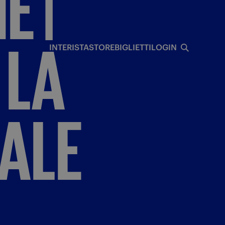
NE
|
I
LA
INTERISTA
STORE
BIGLIETTI
LOGIN
ALE