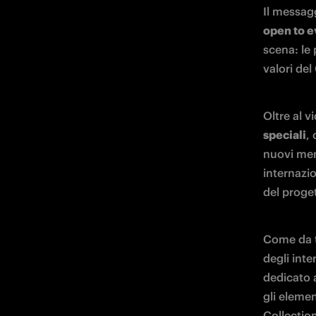
Il messag
open to 
scena: le
valori del
Oltre al v
speciali
,
nuovi memb
internazio
del proge
Come da t
degli inter
dedicato a
gli elemen
Collection