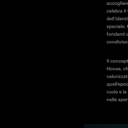
accoglier
celebra il
dell’ident
speciale. 
fondanti d
condiviso
Il concept
House, che
valorizzat
quell’epoc
ruolo e la
nelle aper