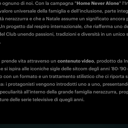
e ognuno di noi. Con la campagna "
Home Never Alone
" l'I
 valore universale della famiglia e dell’inclusione, parte integ
ità nerazzurra e che a Natale assume un significato ancora p
Un progetto dal respiro internazionale, che riafferma uno dei
el Club unendo passioni, tradizioni e diversità in un unico sp
.
 prende vita attraverso un 
contenuto video
, prodotto da In
 si ispira alle iconiche sigle delle sitcom degli anni ’80-’90 
o con un formato e un trattamento stilistico che ci riporta s
a: i protagonisti vengono introdotti uno a uno, presentando
 peculiarità all’interno della grande famiglia nerazzurra, pro
ture delle serie televisive di quegli anni. 