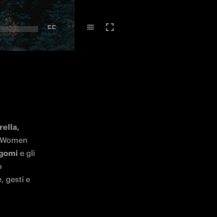
ella, 
 le Inter Women 
rgomi
 e gli 
 
 gesti e 