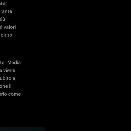
nter 
rante 
iù 
 valori 
irito 
ter Media 
e viene 
ubito a 
ne il 
prio come 