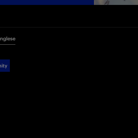
Inglese
ity