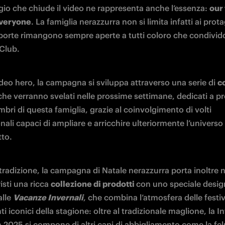
gio che chiude il video ne rappresenta anche l’essenza: 
our 
everyone
. La famiglia nerazzurra non si limita infatti ai protag
 porte rimangono sempre aperte a tutti coloro che condivido
 Club.
ideo hero, la campagna si sviluppa attraverso una serie di 
c
 che verranno svelati nelle prossime settimane, dedicati a pr
ri di questa famiglia, grazie al coinvolgimento di volti 
nali capaci di ampliare e arricchire ulteriormente l’universo 
tto.
radizione, la campagna di Natale nerazzurra porta inoltre ne
isti una ricca 
collezione di prodotti 
con uno speciale design
lle 
Vacanze Invernali
, che combina l’atmosfera delle festiv
ti iconici della stagione: oltre al tradizionale maglione, la I
 2025 si compone di altri capi di abbigliamento come la felp