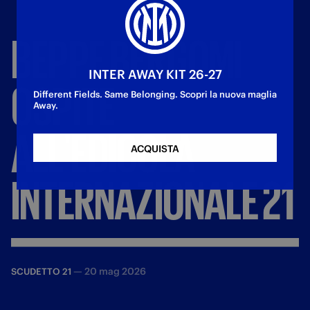
BEPPE
BERGOMI
INTER AWAY KIT 26-27
OSPITE
Different Fields. Same Belonging. Scopri la nuova maglia
Away.
ALL'EDICOLA
ACQUISTA
INTERNAZIONALE
21
—
20 mag 2026
SCUDETTO 21