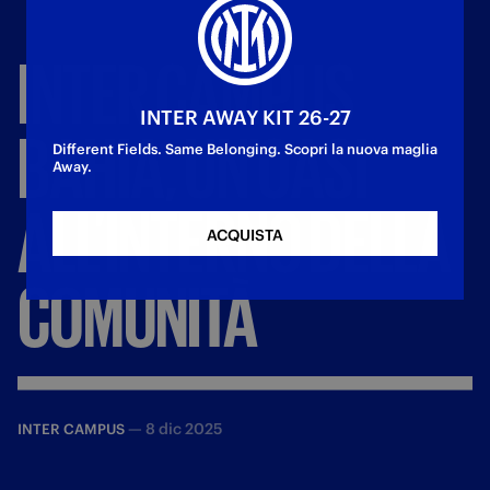
INTER
CAMPUS
INTER AWAY KIT 26-27
BAHIA,
UN’OASI
Different Fields. Same Belonging. Scopri la nuova maglia
Away.
ALL’INTERNO
DELLA
ACQUISTA
COMUNITÀ
—
8 dic 2025
INTER CAMPUS