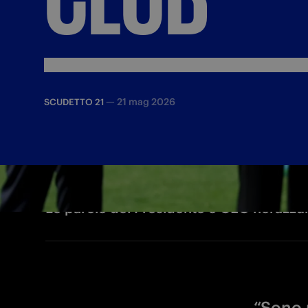
—
21 mag 2026
SCUDETTO 21
Le parole del Presidente e CEO nerazzur
“Sono m