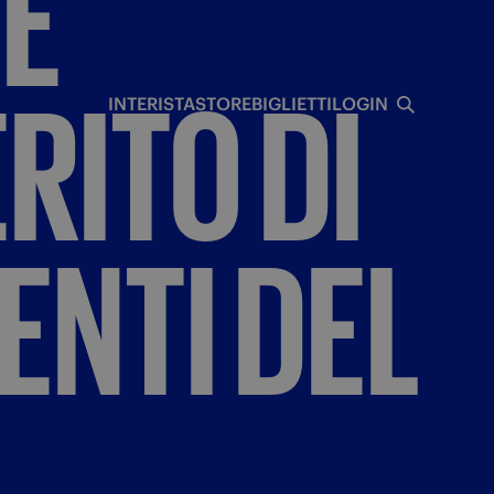
E
I
RITO
DI
INTERISTA
STORE
BIGLIETTI
LOGIN
ENTI
DEL