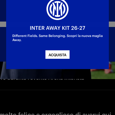
INTER AWAY KIT 26-27
Different Fields. Same Belonging. Scopri la nuova maglia
Away.
ACQUISTA
ro durante l'evento Arena Interista
olto felice e orgoglioso di avervi qui, 