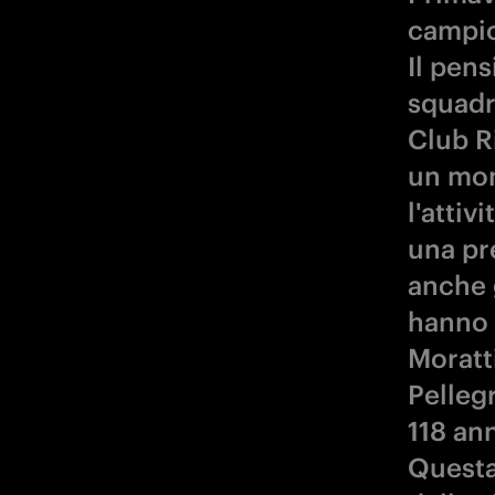
campio
Il pens
squadre
Club Ri
un mom
l'attiv
una pre
anche g
hanno 
Moratt
Pellegr
118 ann
Questa 