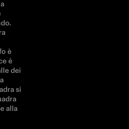
la
e
ndo.
ra
fo è
ce è
lle dei
 a
adra si
uadra
e alla