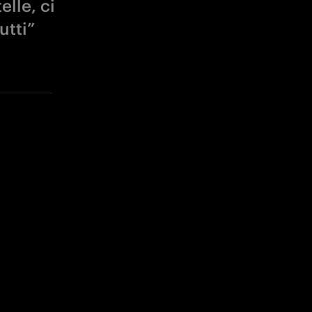
elle, ci
utti”