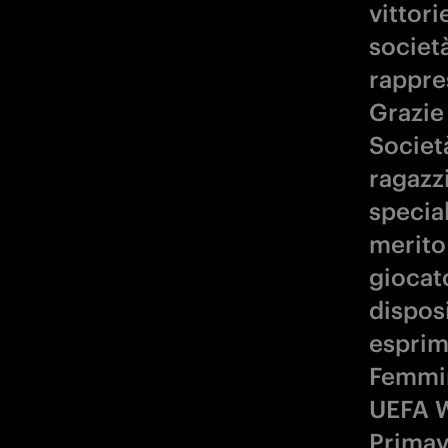
vittori
societ
rappres
Grazie 
Societ
ragazzi
special
merito 
giocato
disposi
esprim
Femmin
UEFA W
Primave