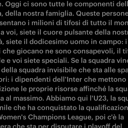
e. Oggi ci sono tutte le componenti del
à, della nostra famiglia. Queste person
entano i milioni di tifosi di tutto il mo
a voi, siete il cuore pulsante della nost
à, siete il dodicesimo uomo in campo: i
 che giocano ne sono consapevoli, il ti
e e voi siete speciali. Se la squadra vin
della squadra invisibile che sta alle spa
ri: i dipendenti dell'Inter che mettono
zione le proprie risorse affinché la squ
a al massimo. Abbiamo qui l'U23, la sq
ile che ha conquistato la qualificazion
omen's Champions League, poi c'è la
ra che sta per disputare i playoff del