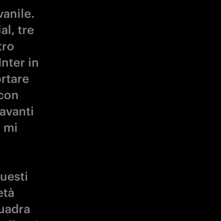
vanile.
al, tre
tro
Inter in
ortare
 con
 avanti
e mi
questi
età
quadra