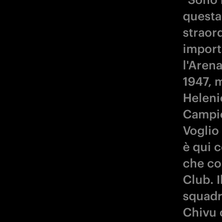
questa
straord
import
l'Arena
1947, m
Heleni
Campio
Voglio
è qui c
che con
Club. I
squadra
Chivu 