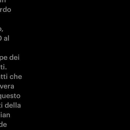
ardo
,
 al
pe dei
ti.
tti che
overa
 questo
i della
tian
ide