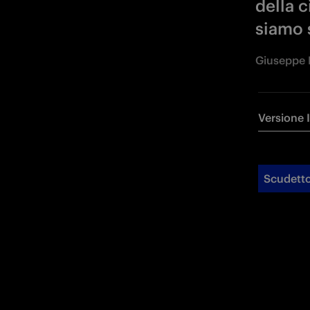
della c
siamo s
Giuseppe 
Versione 
Scudetto