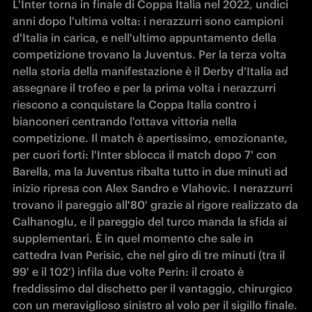
L'Inter torna in finale di Coppa Italia nel 2022, undici 
anni dopo l'ultima volta: i nerazzurri sono campioni 
d'Italia in carica, e nell'ultimo appuntamento della 
competizione trovano la Juventus. Per la terza volta 
nella storia della manifestazione è il Derby d'Italia ad 
assegnare il trofeo e per la prima volta i nerazzurri 
riescono a conquistare la Coppa Italia contro i 
bianconeri centrando l'ottava vittoria nella 
competizione. Il match è apertissimo, emozionante, 
per cuori forti: l'Inter sblocca il match dopo 7' con 
Barella, ma la Juventus ribalta tutto in due minuti ad 
inizio ripresa con Alex Sandro e Vlahovic. I nerazzurri 
trovano il pareggio all'80' grazie al rigore realizzato da 
Calhanoglu, e il pareggio del turco manda la sfida ai 
supplementari. È in quel momento che sale in 
cattedra Ivan Perisic, che nel giro di tre minuti (tra il 
99' e il 102') infila due volte Perin: il croato è 
freddissimo dal dischetto per il vantaggio, chirurgico 
con un meraviglioso sinistro al volo per il sigillo finale. 