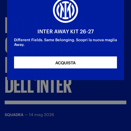
I
10
TRIONFI
IN
INTER AWAY KIT 26-27
COPPA
ITALIA
Different Fields. Same Belonging. Scopri la nuova maglia
Away.
NELLA
STORIA
ACQUISTA
DELL'INTER
—
14 mag 2026
SQUADRA