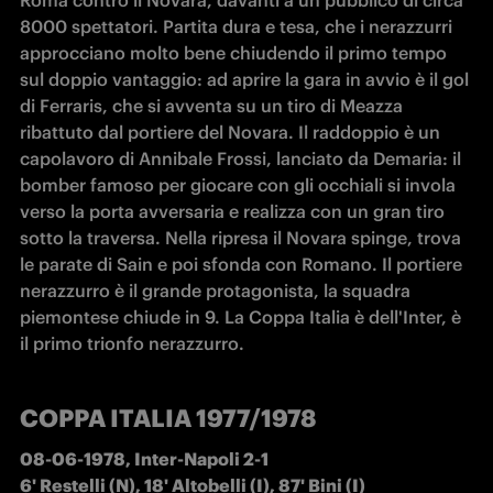
Roma contro il Novara, davanti a un pubblico di circa 
8000 spettatori. Partita dura e tesa, che i nerazzurri 
approcciano molto bene chiudendo il primo tempo 
sul doppio vantaggio: ad aprire la gara in avvio è il gol 
di Ferraris, che si avventa su un tiro di Meazza 
ribattuto dal portiere del Novara. Il raddoppio è un 
capolavoro di Annibale Frossi, lanciato da Demaria: il 
bomber famoso per giocare con gli occhiali si invola 
verso la porta avversaria e realizza con un gran tiro 
sotto la traversa. Nella ripresa il Novara spinge, trova 
le parate di Sain e poi sfonda con Romano. Il portiere 
nerazzurro è il grande protagonista, la squadra 
piemontese chiude in 9. La Coppa Italia è dell'Inter, è 
il primo trionfo nerazzurro. 
COPPA ITALIA 1977/1978
08-06-1978, Inter-Napoli 2-1    

6' Restelli (N), 18' Altobelli (I), 87' Bini (I)