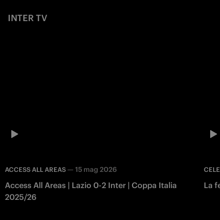
INTER TV
—
15 mag 2026
ACCESS ALL AREAS
CEL
Access All Areas | Lazio 0-2 Inter | Coppa Italia
La f
2025/26