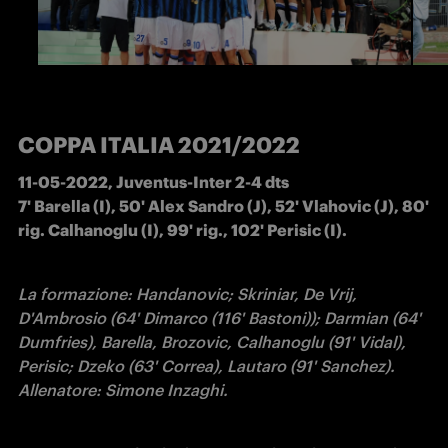
COPPA ITALIA 2021/2022
11-05-2022, Juventus-Inter 2-4 dts

7' Barella (I), 50' Alex Sandro (J), 52' Vlahovic (J), 80' 
rig. Calhanoglu (I), 99' rig., 102' Perisic (I).
La formazione: Handanovic; Skriniar, De Vrij, 
D'Ambrosio (64' Dimarco (116' Bastoni)); Darmian (64' 
Dumfries), Barella, Brozovic, Calhanoglu (91' Vidal), 
Perisic; Dzeko (63' Correa), Lautaro (91' Sanchez).

Allenatore: Simone Inzaghi.