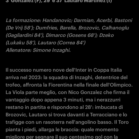
3' Gonzalez (F), 29' e 37' Lautaro Martinez (I)
La formazione: Handanovic; Darmian, Acerbi, Bastoni 
(De Vrij 58'); Dumfries, Barella, Brozovic, Calhanoglu 
(Gagliardini 84'), Dimarco (Gosens 68'); Dzeko 
(Lukaku 58'), Lautaro (Correa 84')

Allenatore: Simone Inzaghi.
Il successo numero nove dell'Inter in Coppa Italia 
arriva nel 2023: la squadra di Inzaghi, detentrice del 
trofeo, affronta la Fiorentina nella finale dell'Olimpico. 
La Viola parte meglio, con Nico Gonzalez che firma il 
vantaggio dopo appena 3 minuti, ma i nerazzurri 
restano in partita e rispondono al 28': imbucata di 
Brozovic, Lautaro si trova davanti a Terracciano e lo 
trafigge con un rasoterra nell'angolino basso. Il Toro 
pianta i piedi, allarga le braccia: quale momento 
migliore per segnare il suo centesimo gol con la 