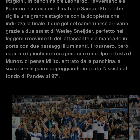
stagioni. In panchina c'è Leonardo, l'avversario è il 
Palermo e a decidere il match è Samuel Eto'o, che 
sigilla una grande stagione con la doppietta che 
indirizza la finale. I due gol del camerunese arrivano 
grazie a due assist di Wesley Sneijder, perfetto nel 
leggere i movimenti dell'attaccante e a mandarlo in 
porta con due passaggi illuminanti. I rosanero, però, 
riaprono i giochi nel recupero con un colpo di testa di 
Munoz: ci pensa Milito, entrato dalla panchina, a 
scacciare le paure appoggiando in porta l'assist dal 
fondo di Pandev al 97'. 