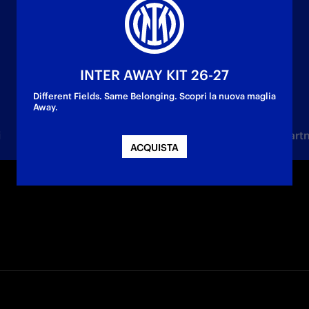
INTER AWAY KIT 26-27
Different Fields. Same Belonging. Scopri la nuova maglia
Away.
i
Femminile
Under 23
Settore Giovanile
Part
ACQUISTA