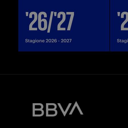
'26/'27
'
Stagione 2026 - 2027
Stag