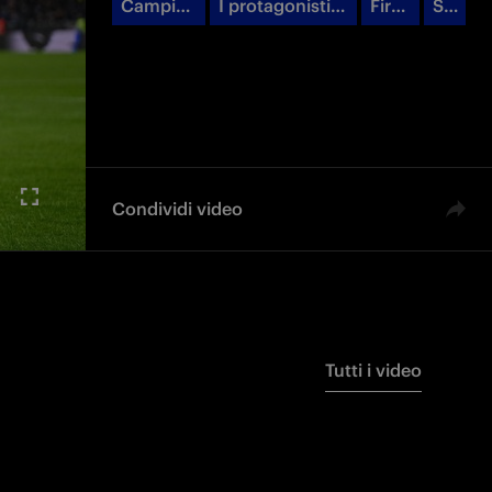
Campio
I protagonisti
First
Se
ni
dello Scudetto
Tea
rie
d'Italia
m
A
Condividi video
Tutti i video