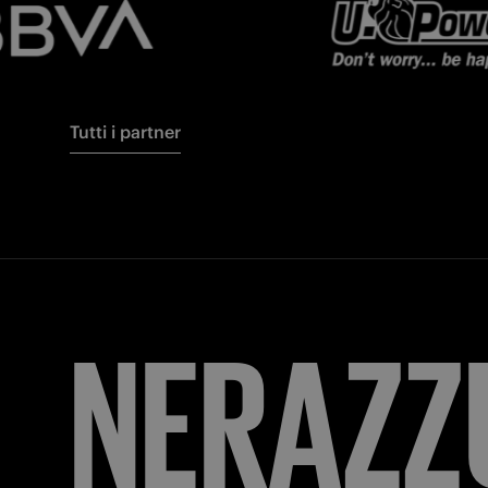
Tutti i partner
FORZA
I