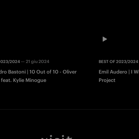
—
21 giu 2024
2023/2024
BEST OF 2023/2024
ro Bastoni | 10 Out of 10 - Oliver
Emil Audero | I W
 feat. Kylie Minogue
Project
Facebook
Twitter