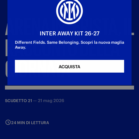
ARENA
INTERISTA,
IL
INTER AWAY KIT 26-27
RACCONTO
DELLA
Different Fields. Same Belonging. Scopri la nuova maglia
Away.
GIORNATA
ACQUISTA
—
21 mag 2026
SCUDETTO 21
24 MIN DI LETTURA