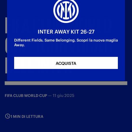
FIFA
CLUB
WORLD
INTER AWAY KIT 26-27
CUP:
I
CONVOCATI
Different Fields. Same Belonging. Scopri la nuova maglia
Away.
DELL'INTER
ACQUISTA
—
11 giu 2025
FIFA CLUB WORLD CUP
1 MIN DI LETTURA