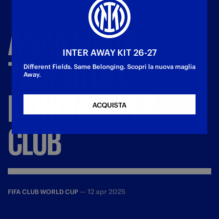
A
SAN
SIRO
IL
INTER AWAY KIT 26-27
TROFEO
DEL
Different Fields. Same Belonging. Scopri la nuova maglia
Away.
MONDIALE
PER
ACQUISTA
CLUB
—
12 apr 2025
FIFA CLUB WORLD CUP