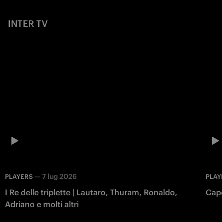
INTER TV
—
7 lug 2026
PLAYERS
PLAY
I Re delle triplette | Lautaro, Thuram, Ronaldo,
Capo
Adriano e molti altri