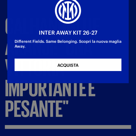
CALHANOGLU
E
INTER AWAY KIT 26-27
AKANJI:
"UNA
Different Fields. Same Belonging. Scopri la nuova maglia
Away.
VITTORIA
ACQUISTA
IMPORTANTE
E
PESANTE"